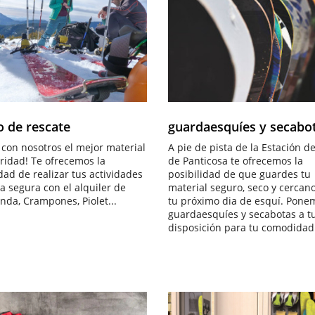
EQUIPO DE RESCATE
G
U
A
R
D
A
E
S
Q
U
Í
E
S
|
S
E
C
A
B
O
T
A
S
o de rescate
guardaesquíes y secabo
 con nosotros el mejor material
A pie de pista de la Estación d
ridad! Te ofrecemos la
de Panticosa te ofrecemos la
dad de realizar tus actividades
posibilidad de que guardes tu
a segura con el alquiler de
material seguro, seco y cercan
nda, Crampones, Piolet...
tu próximo dia de esquí. Pone
guardaesquíes y secabotas a t
disposición para tu comodidad