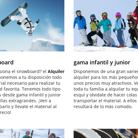
GAMA INFANTIL | JUNIO
SNOWBOARD
board
gama infantil y junior
siona el snowboard? el
Alquiler
Disponemos de una gran varie
onemos a tu disposición todo
alquiler para los más pequeños
ial necesario para realizar tu
unos precios muy atractivos. V
ad favorita. Tenemos todo tipo
toda tu familia a alquilar tu e
s desde gama infantil y junior
esquí y olvidate de hacer colas
llas extragrandes. ¡Ven a
transportar el material. A ellos 
rlo y llevate el material al
resultará de lo más comodo.
recio!