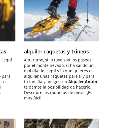
ALQUILER DE RAQUETAS
Y TRINEOS
tas
alquiler raquetas y trineos
e Esquí
A tu ritmo, si lo tuyo son los paseos
por el monte nevado, si ha salido un
mal día de esquí y lo que quieres es
o para
alquilar unas raquetas para ti y para
mos
tu familia y amigos, en
Alquiler Antón
u
te damos la posibilidad de hacerlo.
.
Descubre las raquetas de nieve. ¡Es
muy fácil!