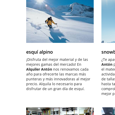
ESQUÍ ALPINO
esquí alpino
snow
¡Disfruta del mejor material y de las
¿Te apa
mejores gamas del mercado! En
Antón
p
Alquiler Antón
nos renovamos cada
el mater
año para ofrecerte las marcas más
activid
punteras y más innovadoras al mejor
de talla
precio. Alquila lo necesario para
hasta ta
disfrutar de un gran día de esquí.
comproba
mejor p